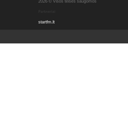
2026 © Visos teisės saugomos
Partneriai
startfm.lt