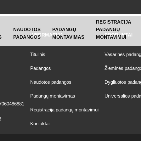
REGISTRACIJA
NAUDOTOS
PADANGŲ
PADANGŲ
INFORMACIJA
PRODUKTAI
S
PADANGOS
MONTAVIMAS
MONTAVIMUI
Titulinis
Vasarinės padan
Padangos
Žieminės padang
Naudotos padangos
Dygliuotos padan
Padangų montavimas
Universalios pad
7060486881
Registracija padangų montavimui
9
Kontaktai