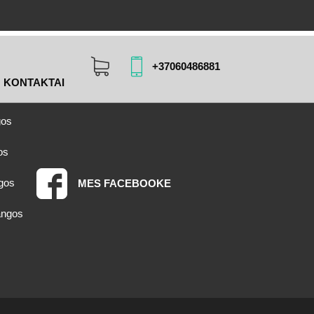
+37060486881
KONTAKTAI
gos
os
gos
MES FACEBOOKE
angos