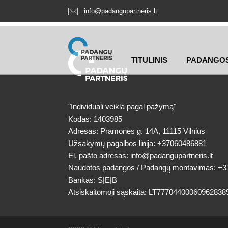
info@padangupartneris.lt
TITULINIS
PADANGO
"Individuali veikla pagal pažymą"
Kodas: 1403985
Adresas: Pramonės g. 14A, 11115 Vilnius
Užsakymų pagalbos linija:
+37060486881
El. pašto adresas:
info@padangupartneris.lt
Naudotos padangos / Padangų montavimas:
+3
Bankas: S|E|B
Atsiskaitomoji sąskaita: LT77704400060962838