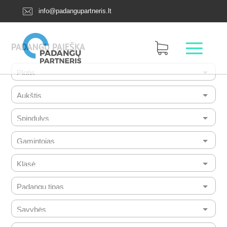
info@padangupartneris.lt
PADANGŲ PAIEŠKA