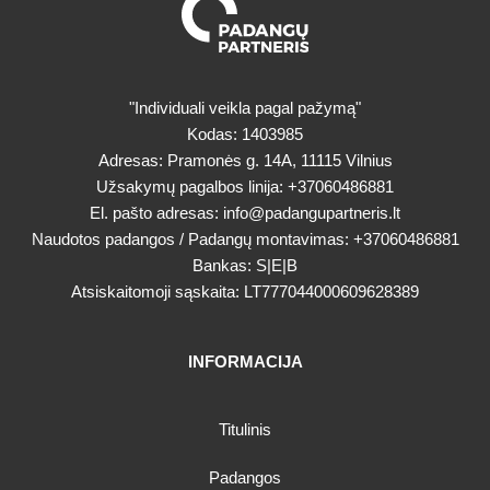
"Individuali veikla pagal pažymą"
Kodas: 1403985
Adresas: Pramonės g. 14A, 11115 Vilnius
Užsakymų pagalbos linija:
+37060486881
El. pašto adresas:
info@padangupartneris.lt
Naudotos padangos / Padangų montavimas:
+37060486881
Bankas: S|E|B
Atsiskaitomoji sąskaita: LT777044000609628389
INFORMACIJA
Titulinis
Padangos