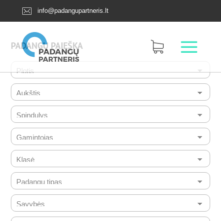
info@padangupartneris.lt
PADANGŲ PAIEŠKA