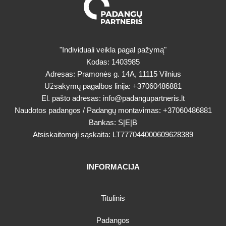
"Individuali veikla pagal pažymą"
Kodas: 1403985
Adresas: Pramonės g. 14A, 11115 Vilnius
Užsakymų pagalbos linija:
+37060486881
El. pašto adresas:
info@padangupartneris.lt
Naudotos padangos / Padangų montavimas:
+37060486881
Bankas: S|E|B
Atsiskaitomoji sąskaita: LT777044000609628389
INFORMACIJA
Titulinis
Padangos