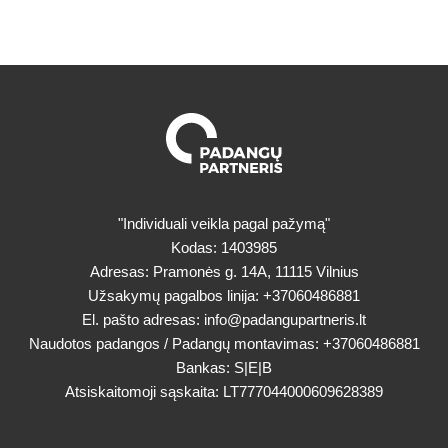
"Individuali veikla pagal pažymą"
Kodas: 1403985
Adresas: Pramonės g. 14A, 11115 Vilnius
Užsakymų pagalbos linija:
+37060486881
El. pašto adresas:
info@padangupartneris.lt
Naudotos padangos / Padangų montavimas:
+37060486881
Bankas: S|E|B
Atsiskaitomoji sąskaita: LT777044000609628389