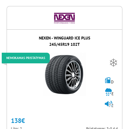
NEXEN - WINGUARD ICE PLUS
245/45R19 102T
NEMOKAMAS PRISTATYMAS
D
E
72
138
€
Liko:
2
Pristatymas:
3-5 d.d