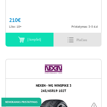
210
€
Liko:
10+
Pristatymas:
3-5 d.d
Į krepšelį
NEXEN - WG WINSPIKE 3
245/45R19 102T
NEMOKAMAS PRISTATYMAS