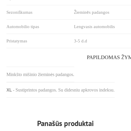
Sezoniškumas
Žieminės padangos
Automobilio tipas
Lengvasis automobilis
Pristatymas
3-5 d.d
PAPILDOMAS ŽY
Minkšto mišinio žieminės padangos.
XL
-
Sustiprintos padangos. Su didesniu apkrovos indeksu.
Panašūs produktai