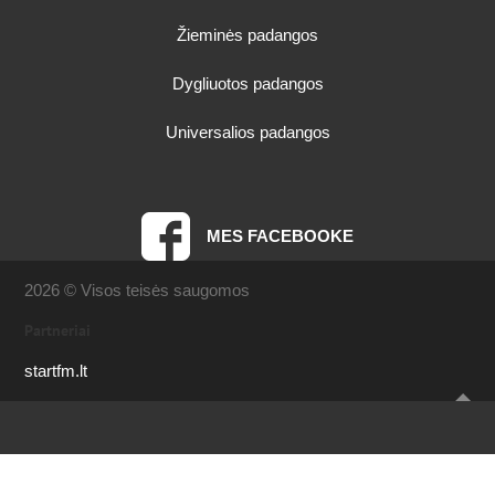
Žieminės padangos
Dygliuotos padangos
Universalios padangos
MES FACEBOOKE
2026 © Visos teisės saugomos
Partneriai
startfm.lt