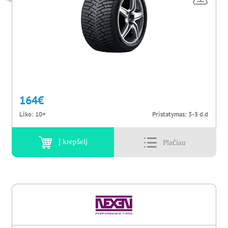
164
€
Liko:
10+
Pristatymas:
3-5 d.d
Į krepšelį