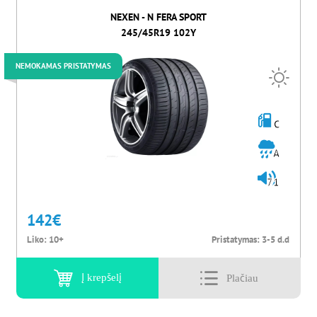
NEXEN - N FERA SPORT
245/45R19 102Y
NEMOKAMAS PRISTATYMAS
C
A
71
142
€
Liko:
10+
Pristatymas:
3-5 d.d
Į krepšelį