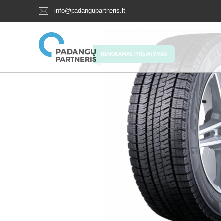
info@padangupartneris.lt
NEMOKAMAS PRISTATYMAS