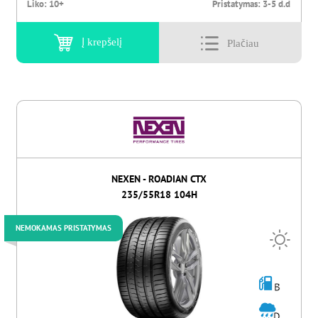
Liko:
10+
Pristatymas:
3-5 d.d
Į krepšelį
NEXEN - ROADIAN CTX
235/55R18 104H
NEMOKAMAS PRISTATYMAS
B
D