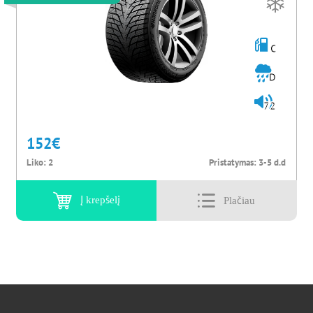
C
D
72
152
€
Liko:
2
Pristatymas:
3-5 d.d
Į krepšelį