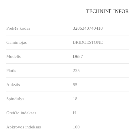
TECHNINĖ INFO
Prekės kodas
3286340740418
Gamintojas
BRIDGESTONE
Modelis
D687
Plotis
235
Aukštis
55
Spindulys
18
Greičio indeksas
H
Apkrovos indeksas
100