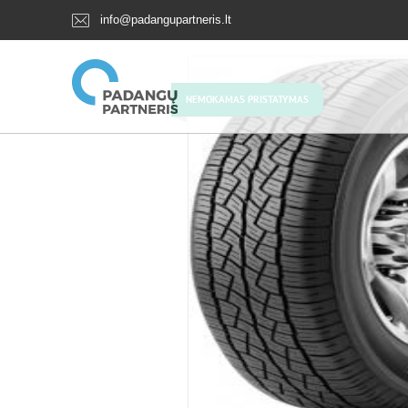
info@padangupartneris.lt
NEMOKAMAS PRISTATYMAS