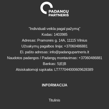
"Individuali veikla pagal pažymą"
Kodas: 1403985
Adresas: Pramonės g. 14A, 11115 Vilnius
Užsakymų pagalbos linija:
+37060486881
El. pašto adresas:
info@padangupartneris.lt
Naudotos padangos / Padangų montavimas:
+37060486881
Bankas: S|E|B
Atsiskaitomoji sąskaita: LT777044000609628389
INFORMACIJA
Titulinis