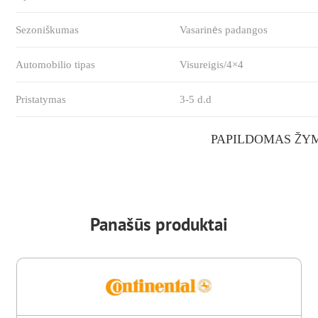
Sezoniškumas
Vasarinės padangos
Automobilio tipas
Visureigis/4×4
Pristatymas
3-5 d.d
PAPILDOMAS ŽY
Panašūs produktai