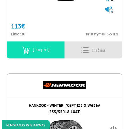
72
113
€
Liko:
10+
Pristatymas:
3-5 d.d
Į krepšelį
HANKOOK - WINTER I*CEPT IZ3 X W636A
235/55R18 104T
NEMOKAMAS PRISTATYMAS