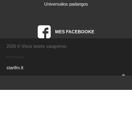
Universalios padangos
MES FACEBOOKE
2026 © Visos teisės saugomos
Partneriai
startfm.lt