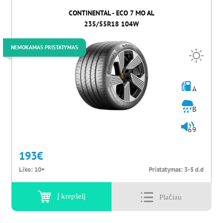
CONTINENTAL - ECO 7 MO AL
235/55R18 104W
NEMOKAMAS PRISTATYMAS
A
B
69
193
€
Liko:
10+
Pristatymas:
3-5 d.d
Į krepšelį