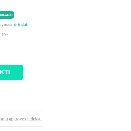
MOKAMAI
3-5 d.d
atymas:
:
10+
KTI
esniu apkrovos indeksu.