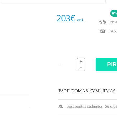
245/45R19 102W
NE
203
€
vnt.
Prist
Liko
PIR
PAPILDOMAS ŽYMĖJIMAS
XL
-
Sustiprintos padangos. Su did