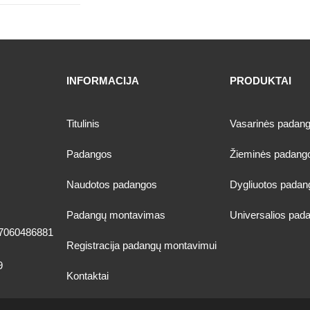
INFORMACIJA
PRODUKTAI
Titulinis
Vasarinės padan
Padangos
Žieminės padang
Naudotos padangos
Dygliuotos padan
Padangų montavimas
Universalios pad
7060486881
Registracija padangų montavimui
9
Kontaktai