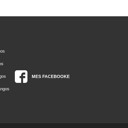
gos
os
gos
MES FACEBOOKE
angos