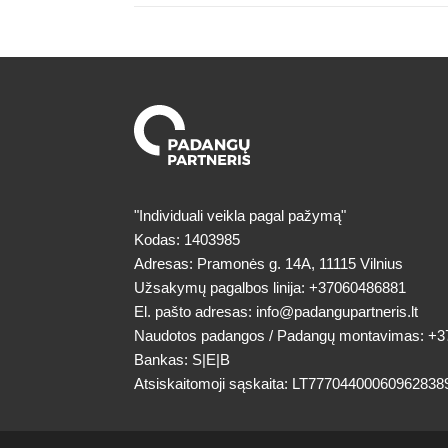
"Individuali veikla pagal pažymą"
Kodas: 1403985
Adresas: Pramonės g. 14A, 11115 Vilnius
Užsakymų pagalbos linija:
+37060486881
El. pašto adresas:
info@padangupartneris.lt
Naudotos padangos / Padangų montavimas:
+3
Bankas: S|E|B
Atsiskaitomoji sąskaita: LT77704400060962838