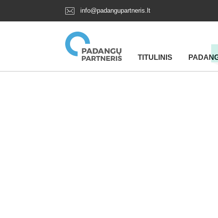
info@padangupartneris.lt
TITULINIS
PADAN