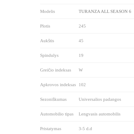
Modelis
TURANZA ALL SEASON 6
Plotis
245
Aukštis
45
Spindulys
19
Greičio indeksas
W
Apkrovos indeksas
102
Sezoniškumas
Universalios padangos
Automobilio tipas
Lengvasis automobilis
Pristatymas
3-5 d.d