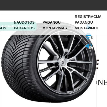
REGISTRACIJA
NAUDOTOS
PADANGŲ
PADANGŲ
NEMOKAMAS PRISTATYMAS
C
GOS
PADANGOS
MONTAVIMAS
MONTAVIMUI
B
71
BRIDGESTONE
SEASON 6