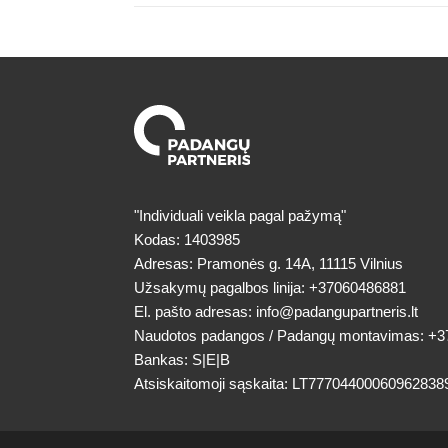
"Individuali veikla pagal pažymą"
Kodas: 1403985
Adresas: Pramonės g. 14A, 11115 Vilnius
Užsakymų pagalbos linija:
+37060486881
El. pašto adresas:
info@padangupartneris.lt
Naudotos padangos / Padangų montavimas:
+3
Bankas: S|E|B
Atsiskaitomoji sąskaita: LT77704400060962838