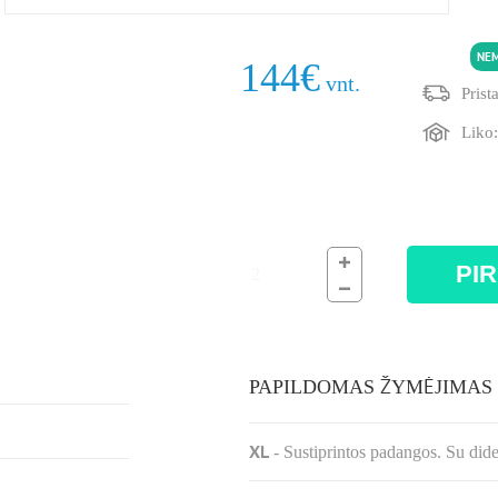
215/55R17 98W
NE
144
€
vnt.
Prist
Liko
PIR
PAPILDOMAS ŽYMĖJIMAS
XL
-
Sustiprintos padangos. Su did