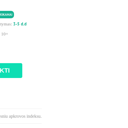
MOKAMAI
3-5 d.d
atymas:
:
10+
KTI
esniu apkrovos indeksu.