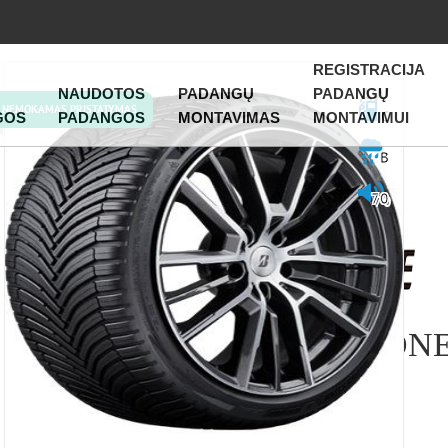
REGISTRACIJA
NAUDOTOS
PADANGŲ
PADANGŲ
NEMOKAMAS PRISTATYMAS
C
GOS
PADANGOS
MONTAVIMAS
MONTAVIMUI
B
70
BRIDGESTONE
SEASON 6