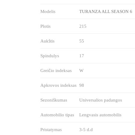
Modelis
TURANZA ALL SEASON 6
Plotis
215
Aukštis
55
Spindulys
17
Greičio indeksas
W
Apkrovos indeksas
98
Sezoniškumas
Universalios padangos
Automobilio tipas
Lengvasis automobilis
Pristatymas
3-5 d.d