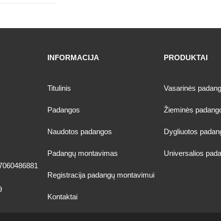
INFORMACIJA
PRODUKTAI
Titulinis
Vasarinės padan
Padangos
Žieminės padang
Naudotos padangos
Dygliuotos padan
Padangų montavimas
Universalios pad
7060486881
Registracija padangų montavimui
9
Kontaktai