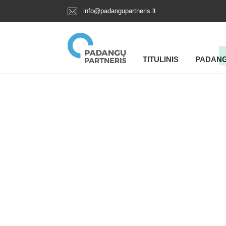
info@padangupartneris.lt
TITULINIS
PADAN