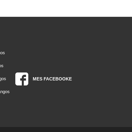
gos
os
gos
MES FACEBOOKE
angos