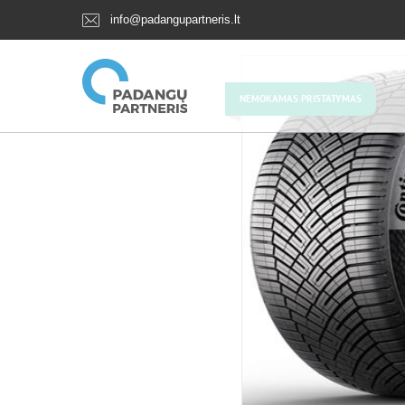
info@padangupartneris.lt
NEMOKAMAS PRISTATYMAS