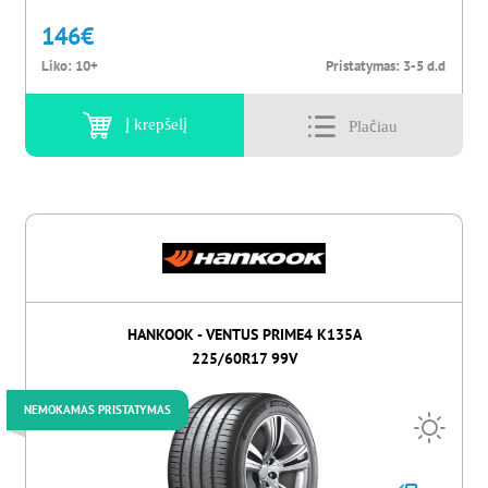
146
€
Liko:
10+
Pristatymas:
3-5 d.d
Į krepšelį
HANKOOK - VENTUS PRIME4 K135A
225/60R17 99V
NEMOKAMAS PRISTATYMAS