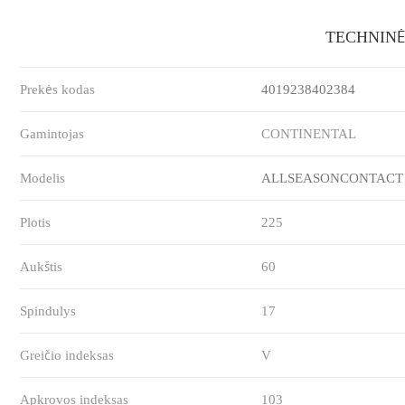
TECHNINĖ
Prekės kodas
4019238402384
Gamintojas
CONTINENTAL
Modelis
ALLSEASONCONTACT
Plotis
225
Aukštis
60
Spindulys
17
Greičio indeksas
V
Apkrovos indeksas
103