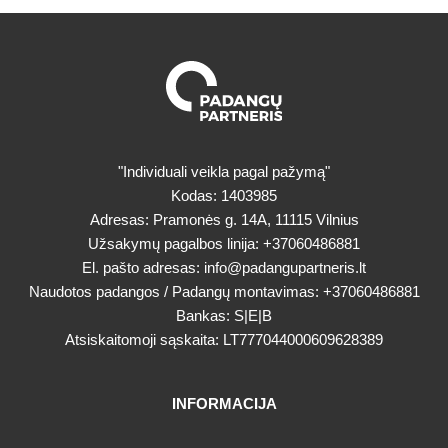
"Individuali veikla pagal pažymą"
Kodas: 1403985
Adresas: Pramonės g. 14A, 11115 Vilnius
Užsakymų pagalbos linija:
+37060486881
El. pašto adresas:
info@padangupartneris.lt
Naudotos padangos / Padangų montavimas:
+37060486881
Bankas: S|E|B
Atsiskaitomoji sąskaita: LT777044000609628389
INFORMACIJA