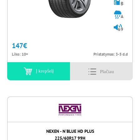
B
A
69
147
€
Liko:
10+
Pristatymas:
3-5 d.d
Į krepšelį
NEXEN - N´BLUE HD PLUS
225/60R17 99H