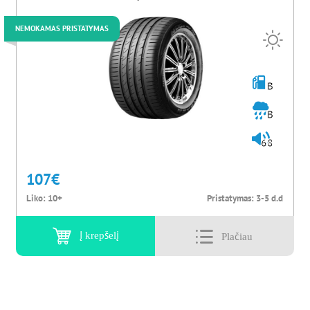
NEMOKAMAS PRISTATYMAS
B
B
68
107
€
Liko:
10+
Pristatymas:
3-5 d.d
Į krepšelį