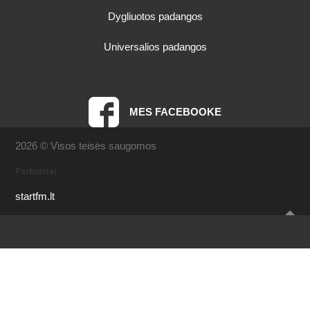
Dygliuotos padangos
Universalios padangos
MES FACEBOOKE
2026 © Visos teisės saugomos
Partneriai
startfm.lt