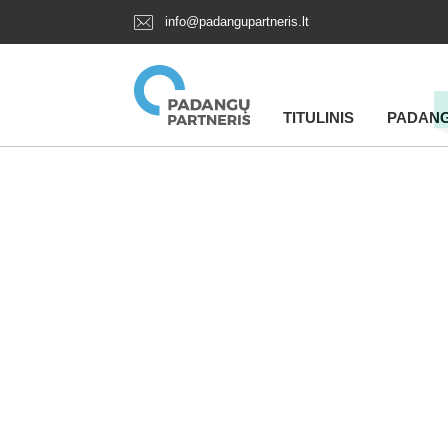
info@padangupartneris.lt
TITULINIS
PADAN