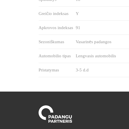
Greičio indeksas
Y
Apkrovos indeksas
91
Sezoniškumas
Vasarinės padangos
Automobilio tipas
Lengvasis automobilis
Pristatymas
3-5 d.d