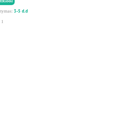
MOKAMAI
3-5 d.d
atymas:
:
1