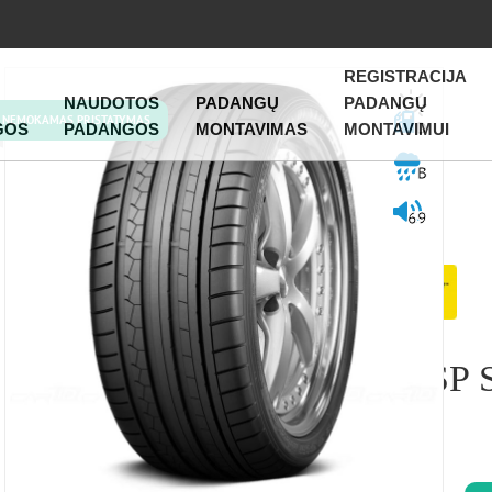
REGISTRACIJA
NAUDOTOS
PADANGŲ
PADANGŲ
NEMOKAMAS PRISTATYMAS
D
GOS
PADANGOS
MONTAVIMAS
MONTAVIMUI
B
69
DUNLOP – SP
235/40R18 91Y