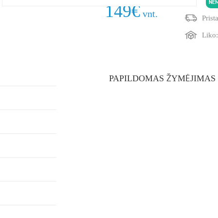
NE
149
€
vnt.
Prist
Liko
PAPILDOMAS ŽYMĖJIMAS