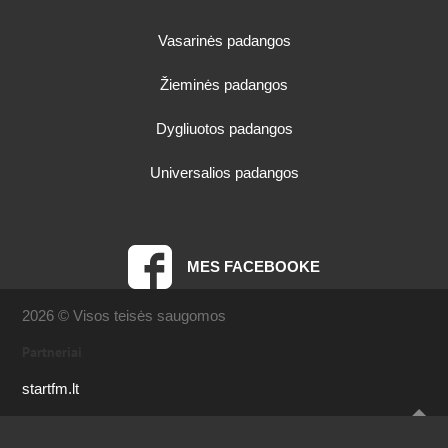
Vasarinės padangos
Žieminės padangos
Dygliuotos padangos
Universalios padangos
MES FACEBOOKE
2026 © Visos teisės saugomos
Partneriai
startfm.lt