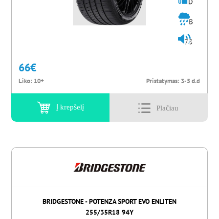
D
B
73
66
€
Liko:
10+
Pristatymas:
3-5 d.d
Į krepšelį
BRIDGESTONE - POTENZA SPORT EVO ENLITEN
255/35R18 94Y