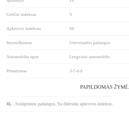
Spindulys
18
Greičio indeksas
Y
Apkrovos indeksas
94
Sezoniškumas
Universalios padangos
Automobilio tipas
Lengvasis automobilis
Pristatymas
3-5 d.d
PAPILDOMAS ŽYMĖ
XL
-
Sustiprintos padangos. Su didesniu apkrovos indeksu.