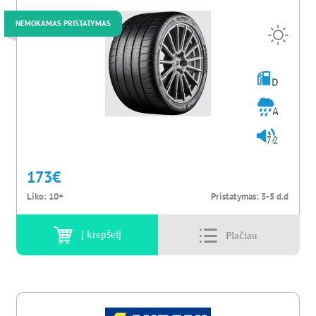
NEMOKAMAS PRISTATYMAS
D
A
72
173
€
Liko:
10+
Pristatymas:
3-5 d.d
Į krepšelį