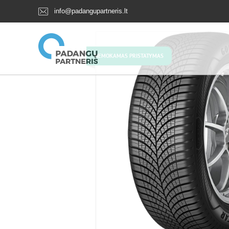
info@padangupartneris.lt
NEMOKAMAS PRISTATYMAS