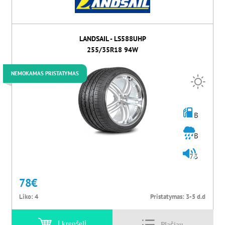
LANDSAIL - LS588UHP
255/35R18 94W
NEMOKAMAS PRISTATYMAS
B
B
73
78
€
Liko:
4
Pristatymas:
3-5 d.d
Į krepšelį