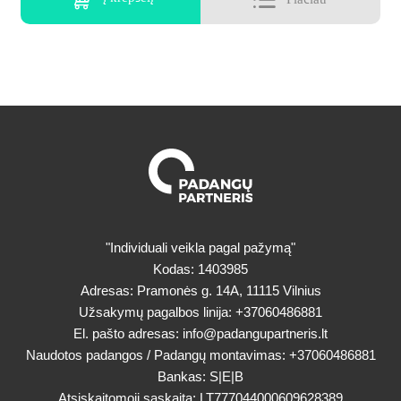
"Individuali veikla pagal pažymą"
Kodas: 1403985
Adresas: Pramonės g. 14A, 11115 Vilnius
Užsakymų pagalbos linija:
+37060486881
El. pašto adresas:
info@padangupartneris.lt
Naudotos padangos / Padangų montavimas:
+37060486881
Bankas: S|E|B
Atsiskaitomoji sąskaita: LT777044000609628389