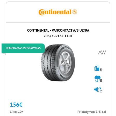
CONTINENTAL - VANCONTACT A/S ULTRA
205/75R16C 110T
NEMOKAMAS PRISTATYMAS
B
B
72
156
€
Liko:
10+
Pristatymas:
3-5 d.d