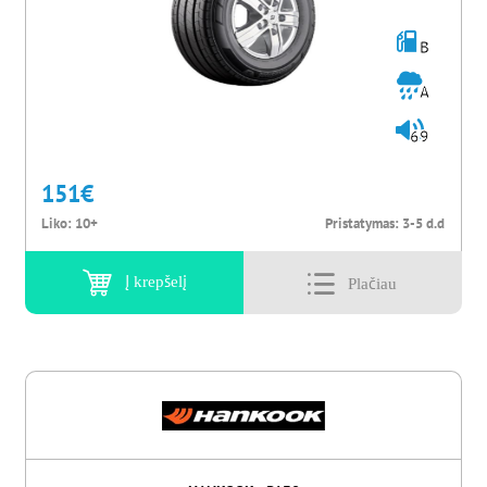
B
A
69
151
€
Liko:
10+
Pristatymas:
3-5 d.d
Į krepšelį