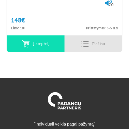
70
148
€
Liko:
10+
Pristatymas:
3-5 d.d
Į krepšelį
"Individuali veikla pagal pažymą"