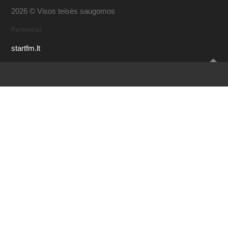
2026 © Visos teisės saugomos
Partneriai
startfm.lt