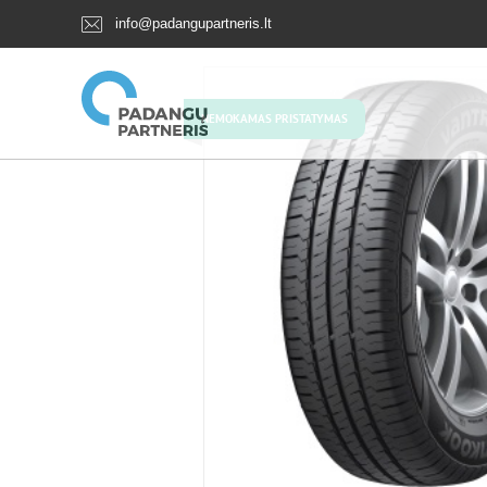
info@padangupartneris.lt
NEMOKAMAS PRISTATYMAS