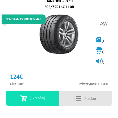
HANKOOK - RA30
205/75R16C 110R
NEMOKAMAS PRISTATYMAS
D
C
73
124
€
Liko:
10+
Pristatymas:
3-5 d.d
Į krepšelį