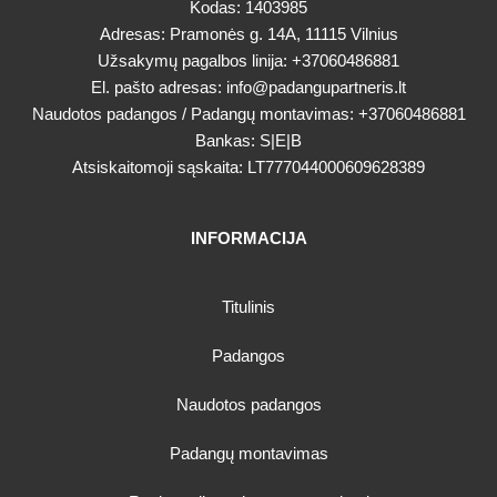
Kodas: 1403985
Adresas: Pramonės g. 14A, 11115 Vilnius
Užsakymų pagalbos linija:
+37060486881
El. pašto adresas:
info@padangupartneris.lt
Naudotos padangos / Padangų montavimas:
+37060486881
Bankas: S|E|B
Atsiskaitomoji sąskaita: LT777044000609628389
INFORMACIJA
Titulinis
Padangos
Naudotos padangos
Padangų montavimas