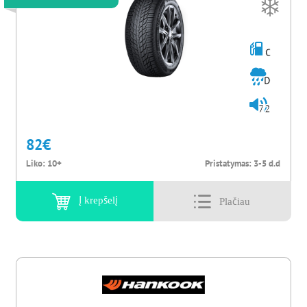
C
D
72
82
€
Liko:
10+
Pristatymas:
3-5 d.d
Į krepšelį