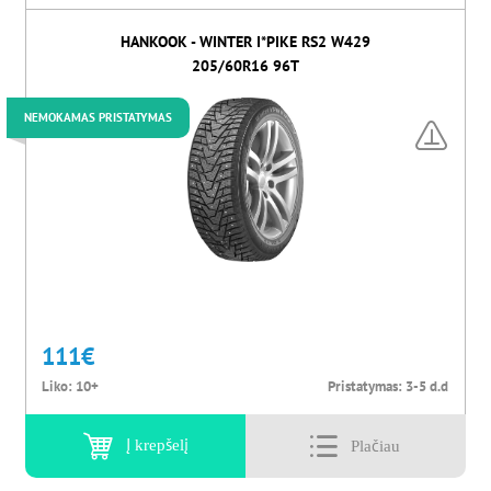
HANKOOK - WINTER I*PIKE RS2 W429
205/60R16 96T
NEMOKAMAS PRISTATYMAS
111
€
Liko:
10+
Pristatymas:
3-5 d.d
Į krepšelį