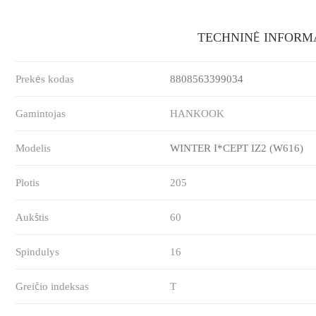
TECHNINĖ INFORM
Prekės kodas
8808563399034
Gamintojas
HANKOOK
Modelis
WINTER I*CEPT IZ2 (W616)
Plotis
205
Aukštis
60
Spindulys
16
Greičio indeksas
T