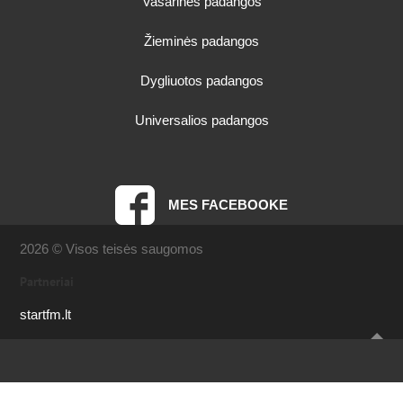
Vasarinės padangos
Žieminės padangos
Dygliuotos padangos
Universalios padangos
MES FACEBOOKE
2026 © Visos teisės saugomos
Partneriai
startfm.lt