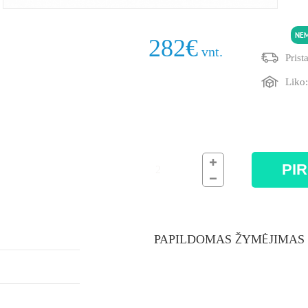
275/45R21 110T
NE
282
€
vnt.
Prist
Liko
PIR
PAPILDOMAS ŽYMĖJIMAS