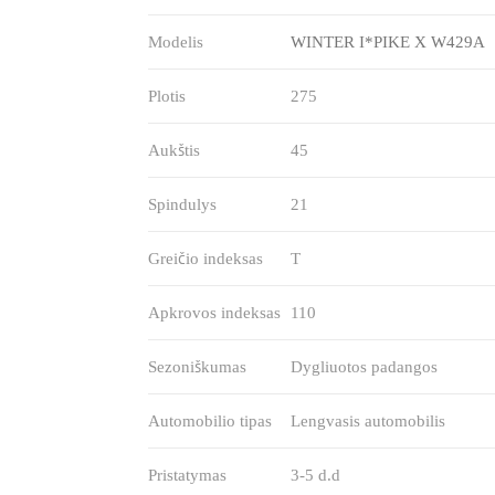
Modelis
WINTER I*PIKE X W429A
Plotis
275
Aukštis
45
Spindulys
21
Greičio indeksas
T
Apkrovos indeksas
110
Sezoniškumas
Dygliuotos padangos
Automobilio tipas
Lengvasis automobilis
Pristatymas
3-5 d.d