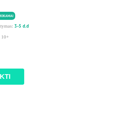
MOKAMAI
3-5 d.d
atymas:
:
10+
KTI