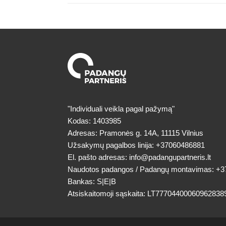
"Individuali veikla pagal pažymą"
Kodas: 1403985
Adresas: Pramonės g. 14A, 11115 Vilnius
Užsakymų pagalbos linija:
+37060486881
El. pašto adresas:
info@padangupartneris.lt
Naudotos padangos / Padangų montavimas:
+3
Bankas: S|E|B
Atsiskaitomoji sąskaita: LT77704400060962838