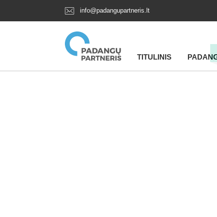
info@padangupartneris.lt
TITULINIS
PADAN