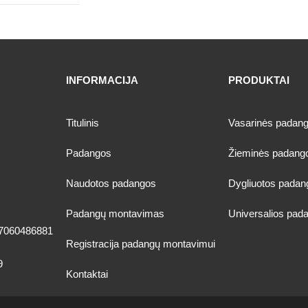
INFORMACIJA
PRODUKTAI
Titulinis
Vasarinės padan
Padangos
Žieminės padang
Naudotos padangos
Dygliuotos padan
Padangų montavimas
Universalios pad
7060486881
Registracija padangų montavimui
9
Kontaktai