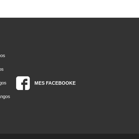
gos
os
gos
MES FACEBOOKE
angos