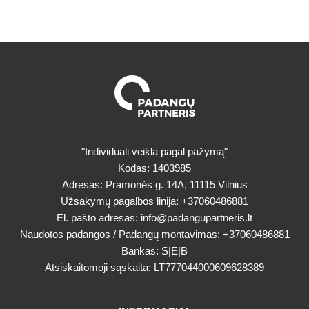
"Individuali veikla pagal pažymą"
Kodas: 1403985
Adresas: Pramonės g. 14A, 11115 Vilnius
Užsakymų pagalbos linija:
+37060486881
El. pašto adresas:
info@padangupartneris.lt
Naudotos padangos / Padangų montavimas:
+37060486881
Bankas: S|E|B
Atsiskaitomoji sąskaita: LT777044000609628389