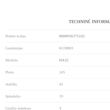
TECHNINĖ INFORM
Prekės kodas
8808956375102
Gamintojas
KUMHO
Modelis
HA32
Plotis
245
Aukštis
45
Spindulys
19
Greičio indeksas
Y