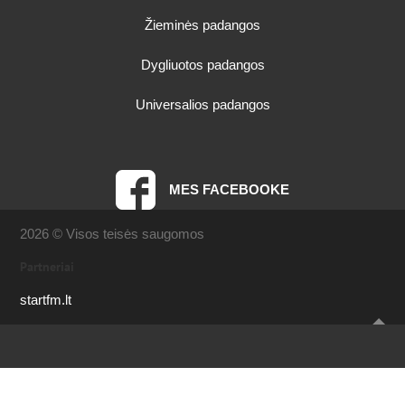
Žieminės padangos
Dygliuotos padangos
Universalios padangos
MES FACEBOOKE
2026 © Visos teisės saugomos
Partneriai
startfm.lt