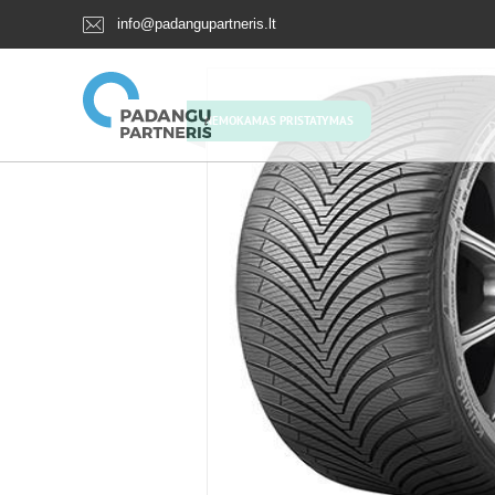
info@padangupartneris.lt
NEMOKAMAS PRISTATYMAS