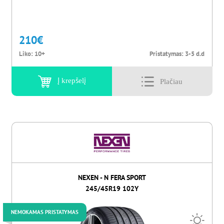
210
€
Liko:
10+
Pristatymas:
3-5 d.d
Į krepšelį
NEXEN - N FERA SPORT
245/45R19 102Y
NEMOKAMAS PRISTATYMAS