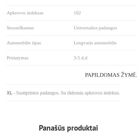
Apkrovos indeksas
102
Sezoniškumas
Universalios padangos
Automobilio tipas
Lengvasis automobilis
Pristatymas
3-5 d.d
PAPILDOMAS ŽYMĖ
XL
-
Sustiprintos padangos. Su didesniu apkrovos indeksu.
Panašūs produktai