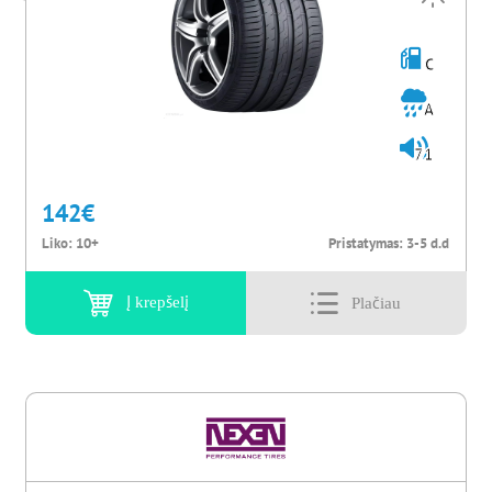
C
A
71
142
€
Liko:
10+
Pristatymas:
3-5 d.d
Į krepšelį