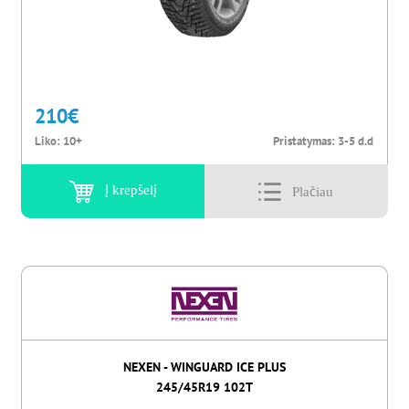
210
€
Liko:
10+
Pristatymas:
3-5 d.d
Į krepšelį
NEXEN - WINGUARD ICE PLUS
245/45R19 102T