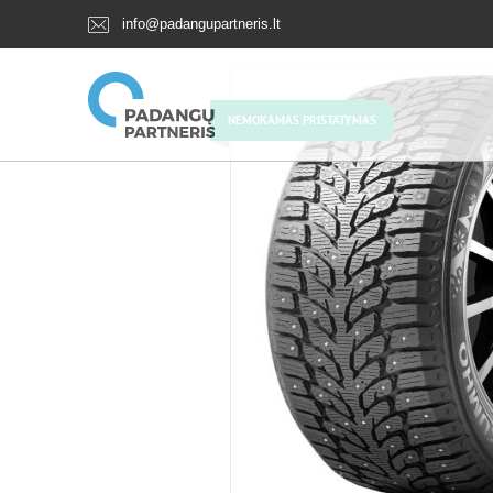
info@padangupartneris.lt
NEMOKAMAS PRISTATYMAS