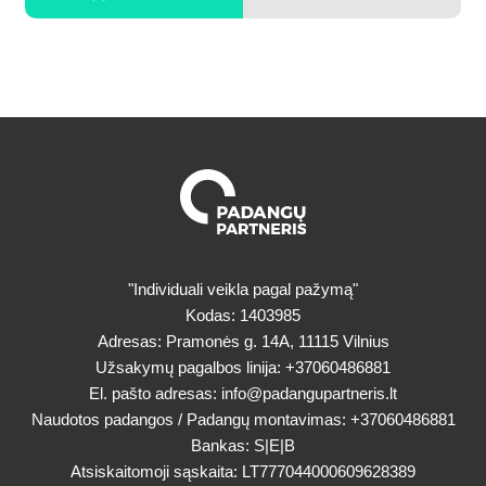
"Individuali veikla pagal pažymą"
Kodas: 1403985
Adresas: Pramonės g. 14A, 11115 Vilnius
Užsakymų pagalbos linija:
+37060486881
El. pašto adresas:
info@padangupartneris.lt
Naudotos padangos / Padangų montavimas:
+37060486881
Bankas: S|E|B
Atsiskaitomoji sąskaita: LT777044000609628389