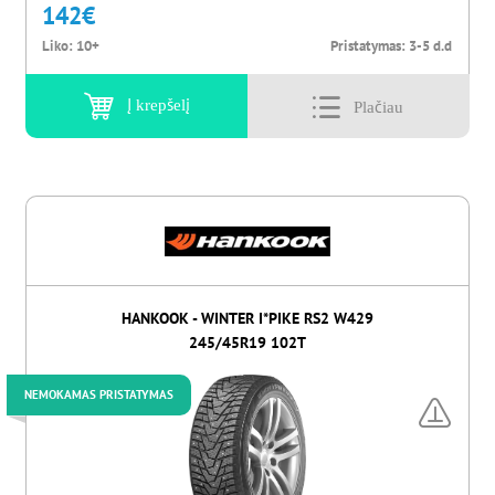
142
€
Liko:
10+
Pristatymas:
3-5 d.d
Į krepšelį
HANKOOK - WINTER I*PIKE RS2 W429
245/45R19 102T
NEMOKAMAS PRISTATYMAS