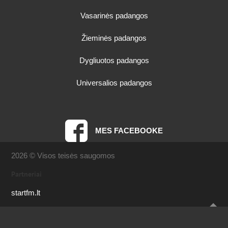
Vasarinės padangos
Žieminės padangos
Dygliuotos padangos
Universalios padangos
MES FACEBOOKE
2026 © Visos teisės saugomos
Partneriai
startfm.lt