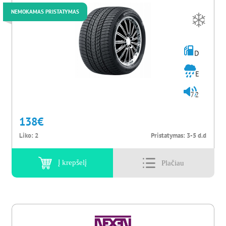
NEMOKAMAS PRISTATYMAS
D
E
72
138
€
Liko:
2
Pristatymas:
3-5 d.d
Į krepšelį