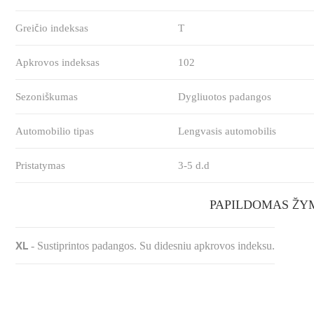
Greičio indeksas
T
Apkrovos indeksas
102
Sezoniškumas
Dygliuotos padangos
Automobilio tipas
Lengvasis automobilis
Pristatymas
3-5 d.d
PAPILDOMAS ŽY
XL
-
Sustiprintos padangos. Su didesniu apkrovos indeksu.