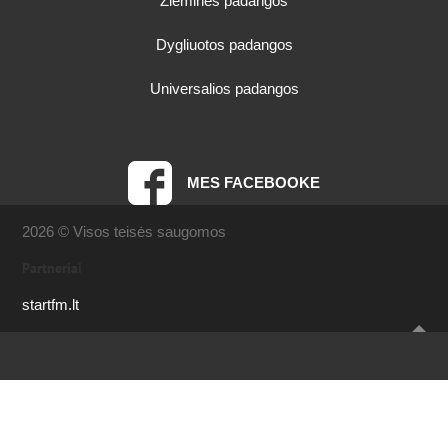
Žieminės padangos
Dygliuotos padangos
Universalios padangos
MES FACEBOOKE
2026 © Visos teisės saugomos
Partneriai
startfm.lt