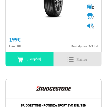
D
A
72
199
€
Liko:
10+
Pristatymas:
3-5 d.d
Į krepšelį
BRIDGESTONE - POTENZA SPORT EVO ENLITEN