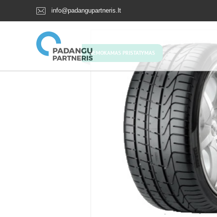
info@padangupartneris.lt
NEMOKAMAS PRISTATYMAS