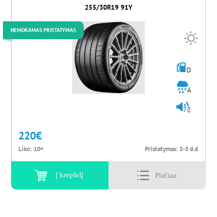
255/30R19 91Y
NEMOKAMAS PRISTATYMAS
D
A
72
220
€
Liko:
10+
Pristatymas:
3-5 d.d
Į krepšelį