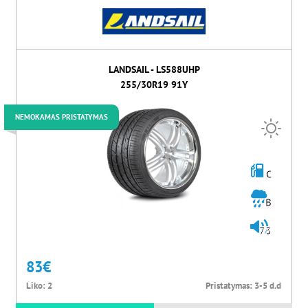
LANDSAIL - LS588UHP
255/30R19 91Y
NEMOKAMAS PRISTATYMAS
C
B
73
83
€
Liko:
2
Pristatymas:
3-5 d.d