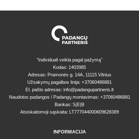
"Individuali veikla pagal pažymą"
Kodas: 1403985
Adresas: Pramonės g. 14A, 11115 Vilnius
Užsakymų pagalbos linija:
+37060486881
El. pašto adresas:
info@padangupartneris.lt
Naudotos padangos / Padangų montavimas:
+37060486881
Bankas: S|E|B
Atsiskaitomoji sąskaita: LT777044000609628389
INFORMACIJA