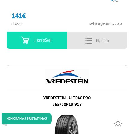
72
141
€
Liko:
2
Pristatymas:
3-5 d.d
Į krepšelį
VREDESTEIN - ULTRAC PRO
255/30R19 91Y
NEMOKAMAS PRISTATYMAS