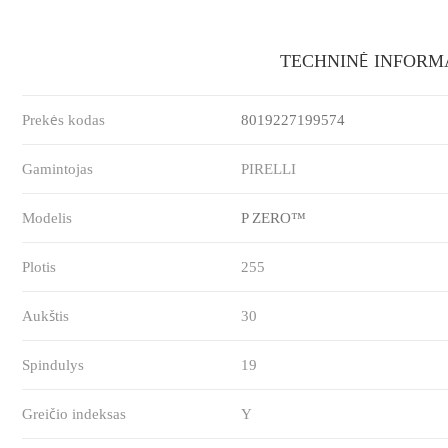
TECHNINĖ INFORM
Prekės kodas
8019227199574
Gamintojas
PIRELLI
Modelis
P ZERO™
Plotis
255
Aukštis
30
Spindulys
19
Greičio indeksas
Y