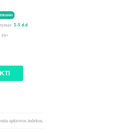
MOKAMAI
3-5 d.d
atymas:
:
10+
KTI
esniu apkrovos indeksu.