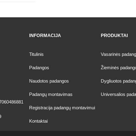
INFORMACIJA
PRODUKTAI
Titulinis
Vasarinės padan
Padangos
Žieminės padang
Naudotos padangos
Dygliuotos padan
Padangų montavimas
Universalios pad
7060486881
Registracija padangų montavimui
9
Kontaktai