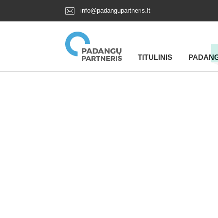
info@padangupartneris.lt
TITULINIS
PADAN