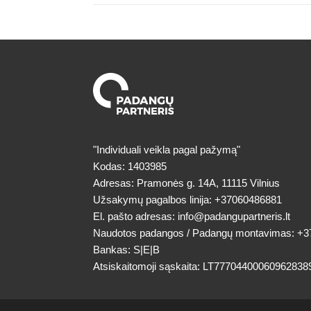
"Individuali veikla pagal pažymą"
Kodas: 1403985
Adresas: Pramonės g. 14A, 11115 Vilnius
Užsakymų pagalbos linija:
+37060486881
El. pašto adresas:
info@padangupartneris.lt
Naudotos padangos / Padangų montavimas:
+3
Bankas: S|E|B
Atsiskaitomoji sąskaita: LT77704400060962838