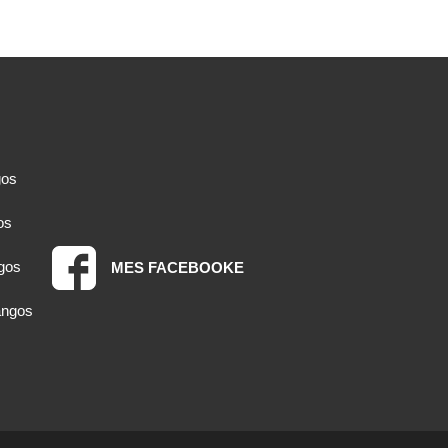
gos
os
gos
MES FACEBOOKE
angos