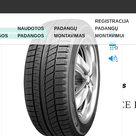
REGISTRACIJA
NAUDOTOS
PADANGŲ
PADANGŲ
NEMOKAMAS PRISTATYMAS
B
GOS
PADANGOS
MONTAVIMAS
MONTAVIMUI
D
73
SAILUN – ICE
EVO