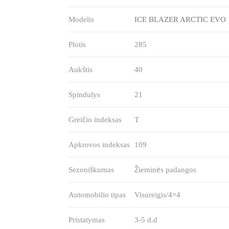
Modelis
ICE BLAZER ARCTIC EVO
Plotis
285
Aukštis
40
Spindulys
21
Greičio indeksas
T
Apkrovos indeksas
109
Sezoniškumas
Žieminės padangos
Automobilio tipas
Visureigis/4×4
Pristatymas
3-5 d.d