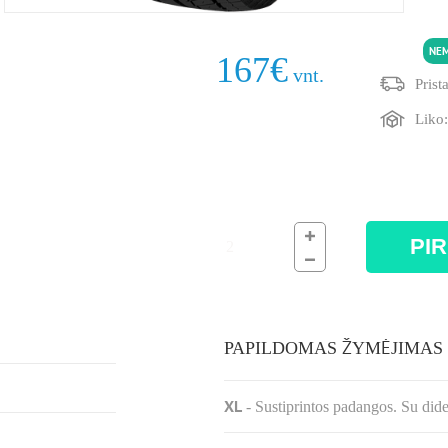
285/40R21 109T
NE
167
€
vnt.
Prist
Liko
PIR
PAPILDOMAS ŽYMĖJIMAS
XL
-
Sustiprintos padangos. Su did