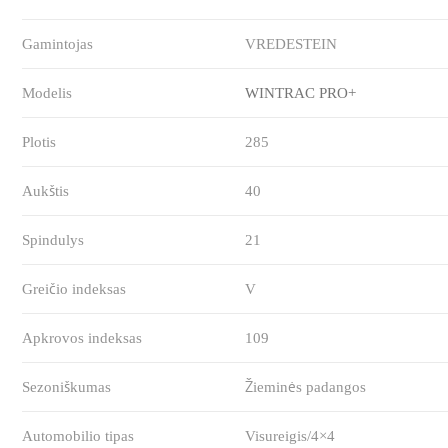
Gamintojas
VREDESTEIN
Modelis
WINTRAC PRO+
Plotis
285
Aukštis
40
Spindulys
21
Greičio indeksas
V
Apkrovos indeksas
109
Sezoniškumas
Žieminės padangos
Automobilio tipas
Visureigis/4×4