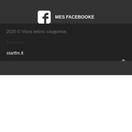
MES FACEBOOKE
2026 © Visos teisės saugomos
Partneriai
startfm.lt