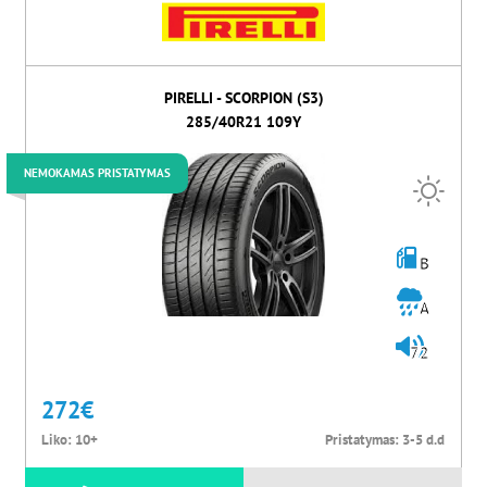
PIRELLI - SCORPION (S3)
285/40R21 109Y
NEMOKAMAS PRISTATYMAS
B
A
72
272
€
Liko:
10+
Pristatymas:
3-5 d.d