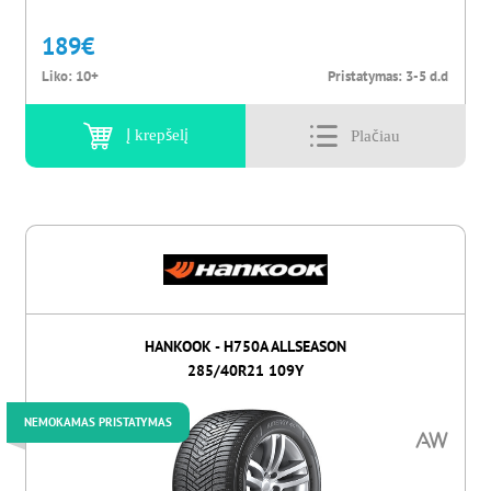
189
€
Liko:
10+
Pristatymas:
3-5 d.d
Į krepšelį
HANKOOK - H750A ALLSEASON
285/40R21 109Y
NEMOKAMAS PRISTATYMAS