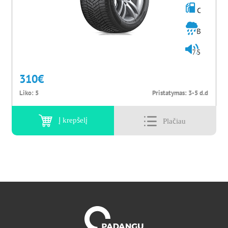
C
B
75
310
€
Liko:
5
Pristatymas:
3-5 d.d
Į krepšelį