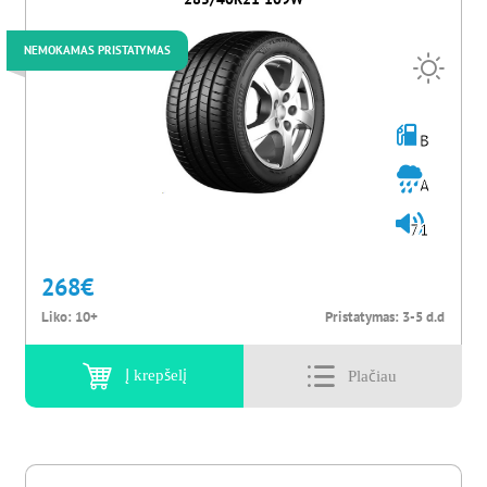
NEMOKAMAS PRISTATYMAS
B
A
71
268
€
Liko:
10+
Pristatymas:
3-5 d.d
Į krepšelį