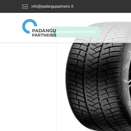
info@padangupartneris.lt
NEMOKAMAS PRISTATYMAS