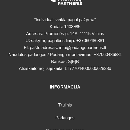
"Individuali veikla pagal pažymą"
Kodas: 1403985
Adresas: Pramonės g. 14A, 11115 Vilnius
Užsakymų pagalbos linija:
+37060486881
El. pašto adresas:
info@padangupartneris.lt
Naudotos padangos / Padangų montavimas:
+37060486881
Bankas: S|E|B
Atsiskaitomoji sąskaita: LT777044000609628389
INFORMACIJA
Titulinis
Padangos