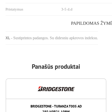
Pristatymas
3-5 d.d
PAPILDOMAS ŽYM
XL
-
Sustiprintos padangos. Su didesniu apkrovos indeksu.
Panašūs produktai
BRIDGESTONE - TURANZA T005 AD
285/40R21 109W