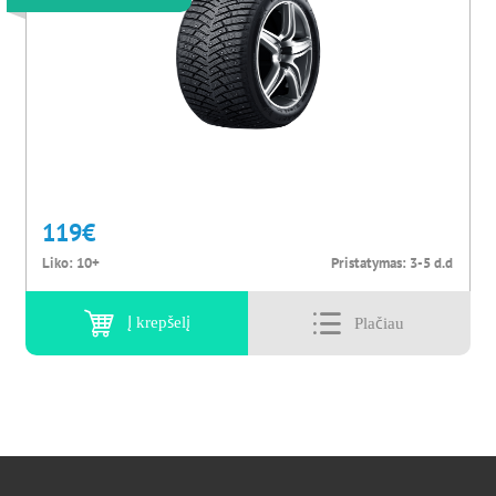
119
€
Liko:
10+
Pristatymas:
3-5 d.d
Į krepšelį