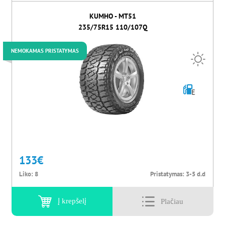
KUMHO - MT51
235/75R15 110/107Q
NEMOKAMAS PRISTATYMAS
E
133
€
Liko:
8
Pristatymas:
3-5 d.d
Į krepšelį