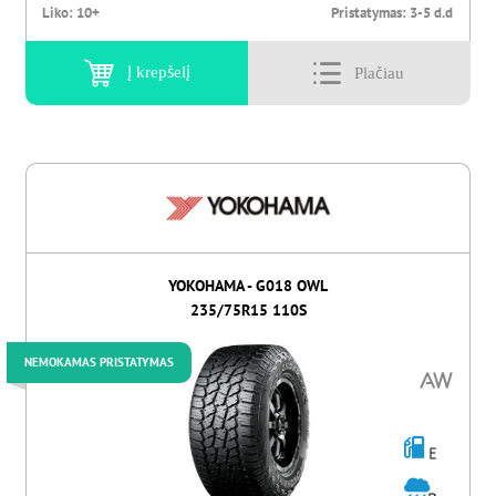
Liko:
10+
Pristatymas:
3-5 d.d
Į krepšelį
YOKOHAMA - G018 OWL
235/75R15 110S
NEMOKAMAS PRISTATYMAS
E