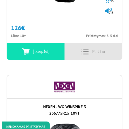
B
75
126
€
Liko:
10+
Pristatymas:
3-5 d.d
Į krepšelį
NEXEN - WG WINSPIKE 3
235/75R15 109T
NEMOKAMAS PRISTATYMAS