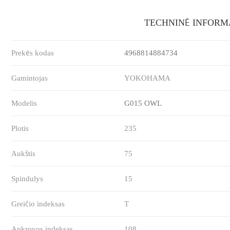
TECHNINĖ INFORM
Prekės kodas
4968814884734
Gamintojas
YOKOHAMA
Modelis
G015 OWL
Plotis
235
Aukštis
75
Spindulys
15
Greičio indeksas
T
Apkrovos indeksas
108