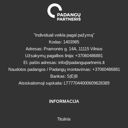
"Individuali veikla pagal pažymą"
Kodas: 1403985
Adresas: Pramonės g. 14A, 11115 Vilnius
Užsakymų pagalbos linija:
+37060486881
El. pašto adresas:
info@padangupartneris.lt
Naudotos padangos / Padangų montavimas:
+37060486881
Bankas: S|E|B
Atsiskaitomoji sąskaita: LT777044000609628389
INFORMACIJA
Titulinis