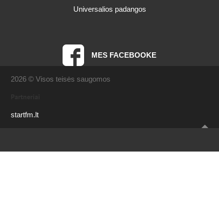
Universalios padangos
MES FACEBOOKE
2026 © Visos teisės saugomos
Partneriai
startfm.lt