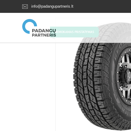
info@padangupartneris.lt
NEMOKAMAS PRISTATYMAS