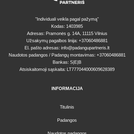
"Individuali veikla pagal pažymą"
Kodas: 1403985
Adresas: Pramonės g. 14A, 11115 Vilnius
Užsakymų pagalbos linija:
+37060486881
El. pašto adresas:
info@padangupartneris.lt
Naudotos padangos / Padangų montavimas:
+37060486881
Bankas: S|E|B
Atsiskaitomoji sąskaita: LT777044000609628389
INFORMACIJA
Titulinis
Padangos
Naudotos padangos