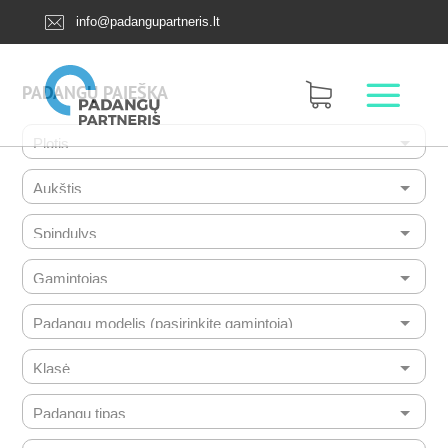
info@padangupartneris.lt
PADANGŲ PAIEŠKA