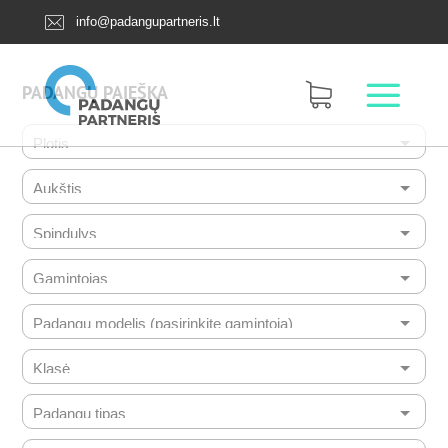
info@padangupartneris.lt
PADANGŲ PAIEŠKA