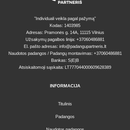
"Individuali veikla pagal pažymą"
Kodas: 1403985
Adresas: Pramonės g. 14A, 11115 Vilnius
Užsakymų pagalbos linija:
+37060486881
El. pašto adresas:
info@padangupartneris.lt
Naudotos padangos / Padangų montavimas:
+37060486881
Bankas: S|E|B
Atsiskaitomoji sąskaita: LT777044000609628389
INFORMACIJA
Titulinis
Padangos
Naudotos padangos