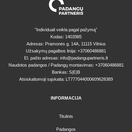
"Individuali veikla pagal pažymą"
Kodas: 1403985
Adresas: Pramonės g. 14A, 11115 Vilnius
Užsakymų pagalbos linija:
+37060486881
El. pašto adresas:
info@padangupartneris.lt
Naudotos padangos / Padangų montavimas:
+37060486881
Bankas: S|E|B
Atsiskaitomoji sąskaita: LT777044000609628389
INFORMACIJA
Titulinis
Padangos