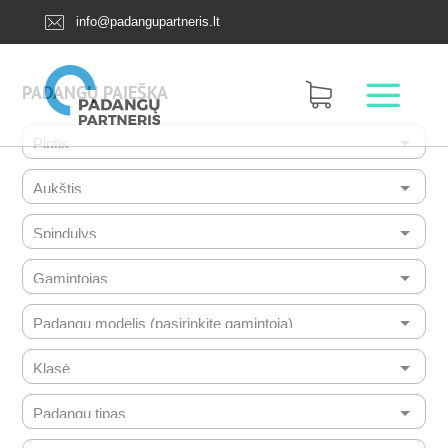
info@padangupartneris.lt
PADANGŲ PAIEŠKA