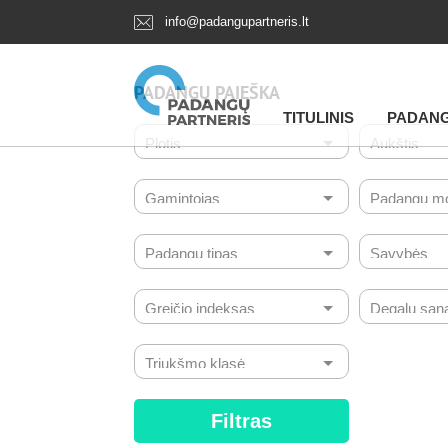
info@padangupartneris.lt
PADANGŲ PAIEŠKA
TITULINIS
PADAN
Filtras