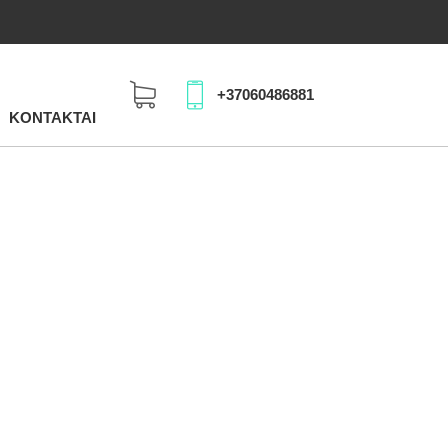
+37060486881
KONTAKTAI