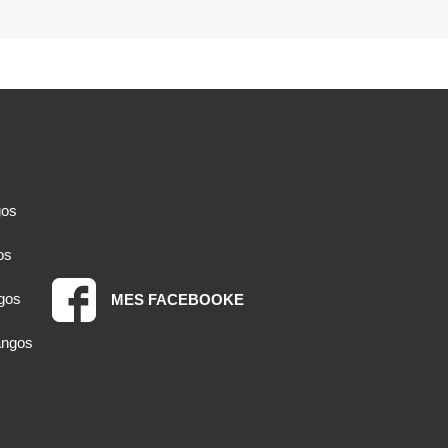
gos
os
gos
MES FACEBOOKE
angos