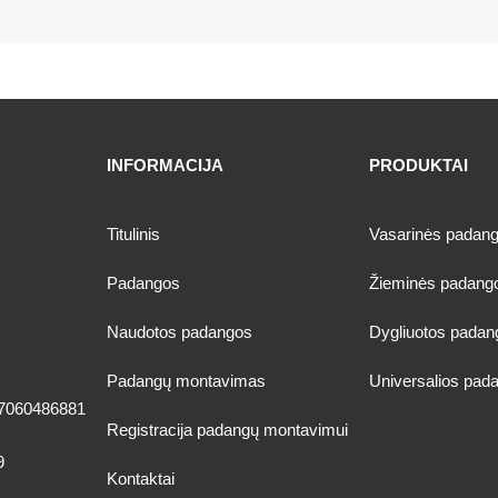
INFORMACIJA
PRODUKTAI
Titulinis
Vasarinės padan
Padangos
Žieminės padang
Naudotos padangos
Dygliuotos padan
Padangų montavimas
Universalios pad
7060486881
Registracija padangų montavimui
9
Kontaktai