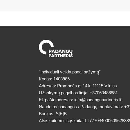
"Individuali veikla pagal pažymą"
Kodas: 1403985
Adresas: Pramonės g. 14A, 11115 Vilnius
Užsakymų pagalbos linija:
+37060486881
El. pašto adresas:
info@padangupartneris.lt
Naudotos padangos / Padangų montavimas:
+3
Bankas: S|E|B
Atsiskaitomoji sąskaita: LT77704400060962838